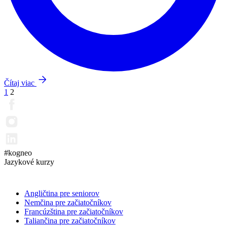
Čítaj viac
Stránkovanie
1
2
príspevkov
#kogneo
Jazykové kurzy
Angličtina pre seniorov
Nemčina pre začiatočníkov
Francúzština pre začiatočníkov
Taliančina pre začiatočníkov