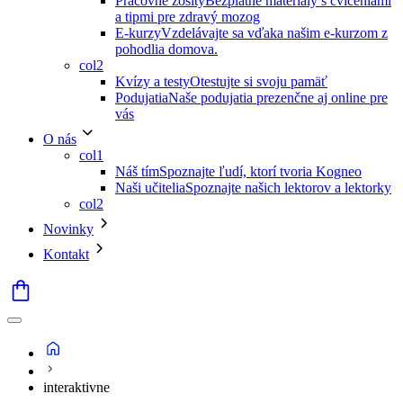
Pracovné zošity
Bezplatné materiály s cvičeniami
a tipmi pre zdravý mozog
E-kurzy
Vzdelávajte sa vďaka našim e-kurzom z
pohodlia domova.
col2
Kvízy a testy
Otestujte si svoju pamäť
Podujatia
Naše podujatia prezenčne aj online pre
vás
O nás
col1
Náš tím
Spoznajte ľudí, ktorí tvoria Kogneo
Naši učitelia
Spoznajte našich lektorov a lektorky
col2
Novinky
Kontakt
interaktivne