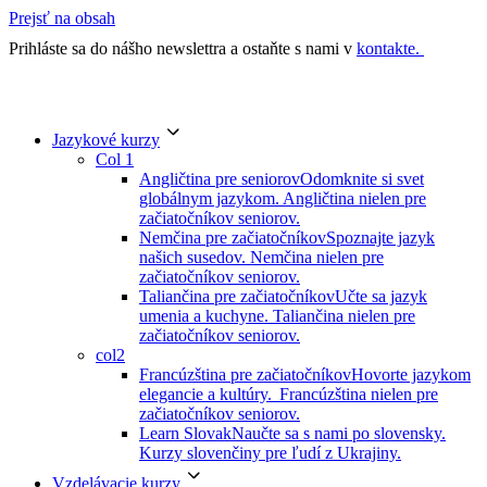
Prejsť na obsah
Prihláste sa do nášho newslettra a ostaňte s nami v
kontakte.
Jazykové kurzy
Col 1
Angličtina pre seniorov
Odomknite si svet
globálnym jazykom. Angličtina nielen pre
začiatočníkov seniorov.
Nemčina pre začiatočníkov
Spoznajte jazyk
našich susedov. Nemčina nielen pre
začiatočníkov seniorov.
Taliančina pre začiatočníkov
Učte sa jazyk
umenia a kuchyne. Taliančina nielen pre
začiatočníkov seniorov.
col2
Francúzština pre začiatočníkov
Hovorte jazykom
elegancie a kultúry. Francúzština nielen pre
začiatočníkov seniorov.
Learn Slovak
Naučte sa s nami po slovensky.
Kurzy slovenčiny pre ľudí z Ukrajiny.
Vzdelávacie kurzy