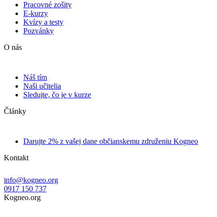
Pracovné zošity
E-kurzy
Kvízy a testy
Pozvánky
O nás
Náš tím
Naši učitelia
Sledujte, čo je v kurze
Články
Darujte 2% z vašej dane občianskemu združeniu Kogneo
Kontakt
info@kogneo.org
0917 150 737
Kogneo.org