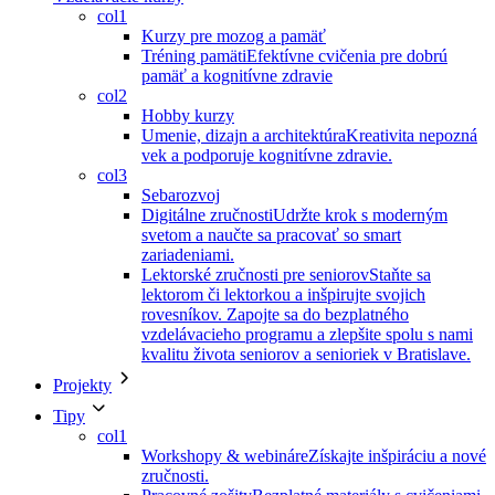
col1
Kurzy pre mozog a pamäť
Tréning pamäti
Efektívne cvičenia pre dobrú
pamäť a kognitívne zdravie
col2
Hobby kurzy
Umenie, dizajn a architektúra
Kreativita nepozná
vek a podporuje kognitívne zdravie.
col3
Sebarozvoj
Digitálne zručnosti
Udržte krok s moderným
svetom a naučte sa pracovať so smart
zariadeniami.
Lektorské zručnosti pre seniorov
Staňte sa
lektorom či lektorkou a inšpirujte svojich
rovesníkov. Zapojte sa do bezplatného
vzdelávacieho programu a zlepšite spolu s nami
kvalitu života seniorov a senioriek v Bratislave.
Projekty
Tipy
col1
Workshopy & webináre
Získajte inšpiráciu a nové
zručnosti.