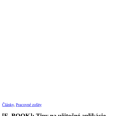
Články
,
Pracovné zošity
[E–BOOK]: Tipy na užitočné aplikácie