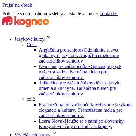
Prejsť na obsah
Prihláste sa do nášho newslettra a ostaňte s nami v
kontakte.
Jazykové kurzy
Col 1
Angličtina pre seniorov
Odomknite si svet
globálnym jazykom. Angličtina nielen pre
začiatočníkov seniorov.
Nemčina pre začiatočníkov
Spoznajte jazyk
našich susedov. Nemčina nielen pre
začiatočníkov seniorov.
Taliančina pre začiatočníkov
Učte sa jazyk
umenia a kuchyne. Taliančina nielen pre
začiatočníkov seniorov.
col2
Francúzština pre začiatočníkov
Hovorte jazykom
elegancie a kultúry. Francúzština nielen pre
začiatočníkov seniorov.
Learn Slovak
Naučte sa s nami po slovensky.
Kurzy slovenčiny pre ľudí z Ukrajiny.
Vzdelávacie kurzy