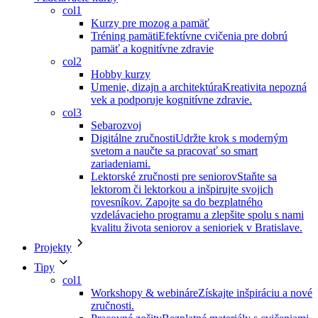
col1
Kurzy pre mozog a pamäť
Tréning pamäti
Efektívne cvičenia pre dobrú
pamäť a kognitívne zdravie
col2
Hobby kurzy
Umenie, dizajn a architektúra
Kreativita nepozná
vek a podporuje kognitívne zdravie.
col3
Sebarozvoj
Digitálne zručnosti
Udržte krok s moderným
svetom a naučte sa pracovať so smart
zariadeniami.
Lektorské zručnosti pre seniorov
Staňte sa
lektorom či lektorkou a inšpirujte svojich
rovesníkov. Zapojte sa do bezplatného
vzdelávacieho programu a zlepšite spolu s nami
kvalitu života seniorov a senioriek v Bratislave.
Projekty
Tipy
col1
Workshopy & webináre
Získajte inšpiráciu a nové
zručnosti.