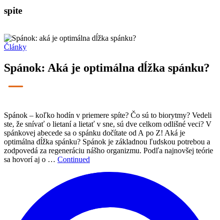
spite
Články
Spánok: Aká je optimálna dĺžka spánku?
Spánok – koľko hodín v priemere spíte? Čo sú to biorytmy? Vedeli
ste, že snívať o lietaní a lietať v sne, sú dve celkom odlišné veci? V
spánkovej abecede sa o spánku dočítate od A po Z! Aká je
optimálna dĺžka spánku? Spánok je základnou ľudskou potrebou a
zodpovedá za regeneráciu nášho organizmu. Podľa najnovšej teórie
sa hovorí aj o …
Continued