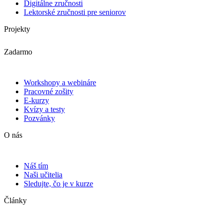
Digitálne zručnosti
Lektorské zručnosti pre seniorov
Projekty
Zadarmo
Workshopy a webináre
Pracovné zošity
E-kurzy
Kvízy a testy
Pozvánky
O nás
Náš tím
Naši učitelia
Sledujte, čo je v kurze
Články