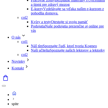
Pracovné zošity
Bezplatné materiály s cvičeniami
a tipmi pre zdravý mozog
E-kurzy
Vzdelávajte sa vďaka našim e-kurzom z
pohodlia domova.
col2
Kvízy a testy
Otestujte si svoju pamäť
Podujatia
Naše podujatia prezenčne aj online pre
vás
O nás
col1
Náš tím
Spoznajte ľudí, ktorí tvoria Kogneo
Naši učitelia
Spoznajte našich lektorov a lektorky
col2
Novinky
Kontakt
spite