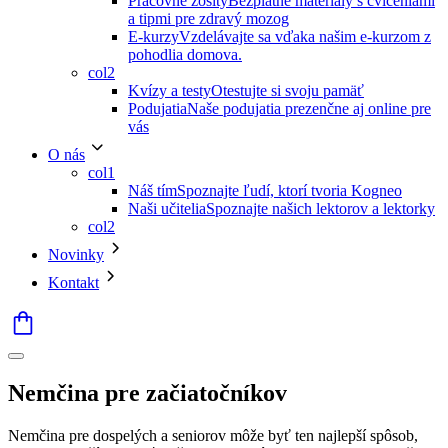
Pracovné zošity
Bezplatné materiály s cvičeniami
a tipmi pre zdravý mozog
E-kurzy
Vzdelávajte sa vďaka našim e-kurzom z
pohodlia domova.
col2
Kvízy a testy
Otestujte si svoju pamäť
Podujatia
Naše podujatia prezenčne aj online pre
vás
O nás
col1
Náš tím
Spoznajte ľudí, ktorí tvoria Kogneo
Naši učitelia
Spoznajte našich lektorov a lektorky
col2
Novinky
Kontakt
Nemčina pre začiatočníkov
Nemčina pre dospelých a seniorov môže byť ten najlepší spôsob,