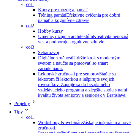
col1
Kurzy pre mozog a pamäť
Tréning pamäti
Efektívne cvičenia pre dobrú
pamäť a kognitívne zdravie
col2
Hobby kurzy
Umenie, dizajn a architektúra
Kreativita nepozná
vek a podporuje kognitívne zdravie.
col3
Sebarozvoj
Digitálne zručnosti
Udržte krok s moderným
svetom a naučte sa pracovať so smart
zariadeniami.
Lektorské zručnosti pre seniorov
Staňte sa
lektorom či lektorkou a inšpirujte svojich
rovesníkov. Zapojte sa do bezplatného
vzdelávacieho programu a zlepšite spolu s nami
kvalitu života seniorov a senioriek v Bratislave.
Projekty
Tipy
col1
Workshopy & webináre
Získajte inšpiráciu a nové
zručnosti.