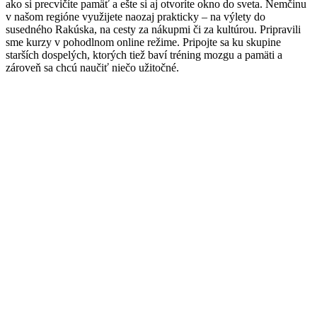
ako si precvičíte pamäť a ešte si aj otvoríte okno do sveta. Nemčinu
v našom regióne využijete naozaj prakticky – na výlety do
susedného Rakúska, na cesty za nákupmi či za kultúrou. Pripravili
sme kurzy v pohodlnom online režime. Pripojte sa ku skupine
starších dospelých, ktorých tiež baví tréning mozgu a pamäti a
zároveň sa chcú naučiť niečo užitočné.