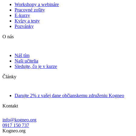
Workshopy a webináre
Pracovné zošity
E-kurzy
Kvízy a testy
Pozvánky
O nás
Náš tím
Naši učitelia
Sledujte, čo je v kurze
Články
Darujte 2% z vašej dane občianskemu združeniu Kogneo
Kontakt
info@kogneo.org
0917 150 737
Kogneo.org