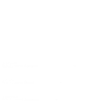
Kategorie
Select content
kurzov
Uroven
Select content
Zameranie
Select content