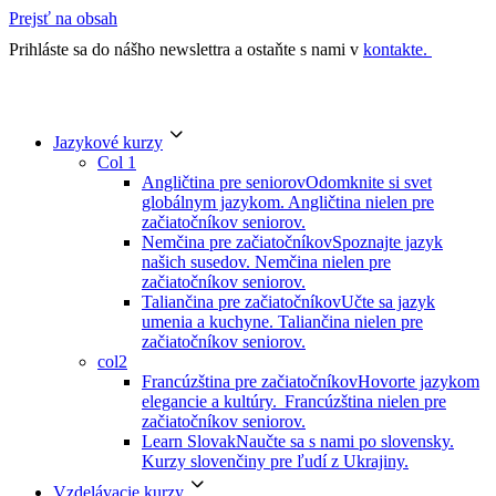
Prejsť na obsah
Prihláste sa do nášho newslettra a ostaňte s nami v
kontakte.
Jazykové kurzy
Col 1
Angličtina pre seniorov
Odomknite si svet
globálnym jazykom. Angličtina nielen pre
začiatočníkov seniorov.
Nemčina pre začiatočníkov
Spoznajte jazyk
našich susedov. Nemčina nielen pre
začiatočníkov seniorov.
Taliančina pre začiatočníkov
Učte sa jazyk
umenia a kuchyne. Taliančina nielen pre
začiatočníkov seniorov.
col2
Francúzština pre začiatočníkov
Hovorte jazykom
elegancie a kultúry. Francúzština nielen pre
začiatočníkov seniorov.
Learn Slovak
Naučte sa s nami po slovensky.
Kurzy slovenčiny pre ľudí z Ukrajiny.
Vzdelávacie kurzy