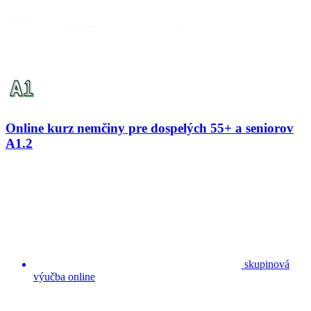
Forma
Select content
1 - 16 z 16 kurzov
Online kurz nemčiny pre dospelých 55+ a seniorov
A1.2
skupinová
výučba online