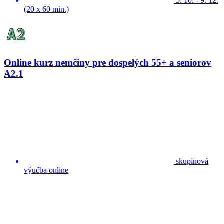
5. 10. - 9. 12.
(20 x 60 min.)
Online kurz nemčiny pre dospelých 55+ a seniorov
A2.1
skupinová
výučba online