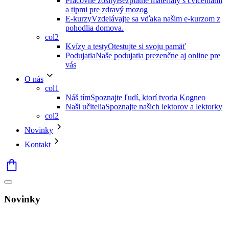
Pracovné zošity
Bezplatné materiály s cvičeniami
a tipmi pre zdravý mozog
E-kurzy
Vzdelávajte sa vďaka našim e-kurzom z
pohodlia domova.
col2
Kvízy a testy
Otestujte si svoju pamäť
Podujatia
Naše podujatia prezenčne aj online pre
vás
O nás
col1
Náš tím
Spoznajte ľudí, ktorí tvoria Kogneo
Naši učitelia
Spoznajte našich lektorov a lektorky
col2
Novinky
Kontakt
Novinky