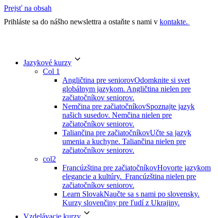
Prejsť na obsah
Prihláste sa do nášho newslettra a ostaňte s nami v
kontakte.
Jazykové kurzy
Col 1
Angličtina pre seniorov
Odomknite si svet
globálnym jazykom. Angličtina nielen pre
začiatočníkov seniorov.
Nemčina pre začiatočníkov
Spoznajte jazyk
našich susedov. Nemčina nielen pre
začiatočníkov seniorov.
Taliančina pre začiatočníkov
Učte sa jazyk
umenia a kuchyne. Taliančina nielen pre
začiatočníkov seniorov.
col2
Francúzština pre začiatočníkov
Hovorte jazykom
elegancie a kultúry. Francúzština nielen pre
začiatočníkov seniorov.
Learn Slovak
Naučte sa s nami po slovensky.
Kurzy slovenčiny pre ľudí z Ukrajiny.
Vzdelávacie kurzy