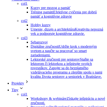
col1
Kurzy pre mozog a pamäť
Tréning pamäti
Efektívne cvičenia pre dobrú
pamäť a kognitívne zdravie
col2
Hobby kurzy
Umenie, dizajn a architektúra
Kreativita nepozná
vek a podporuje kognitívne zdravie.
col3
Sebarozvoj
Digitálne zručnosti
Udržte krok s moderným
svetom a naučte sa pracovať so smart
zariadeniami.
Lektorské zručnosti pre seniorov
Staňte sa
lektorom či lektorkou a inšpirujte svojich
rovesníkov. Zapojte sa do bezplatného
vzdelávacieho programu a zlepšite spolu s nami
kvalitu života seniorov a senioriek v Bratislave.
Projekty
Tipy
col1
Workshopy & webináre
Získajte inšpiráciu a nové
zručnosti.