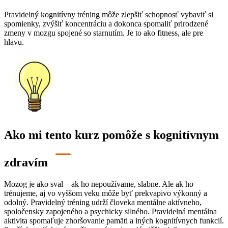
Pravidelný kognitívny tréning môže zlepšiť schopnosť vybaviť si
spomienky, zvýšiť koncentráciu a dokonca spomaliť prirodzené
zmeny v mozgu spojené so starnutím. Je to ako fitness, ale pre
hlavu.
Ako mi tento kurz pomôže s kognitívnym
zdravím
Mozog je ako sval – ak ho nepoužívame,
slabne
. Ale ak ho
trénujeme
, aj vo vyššom veku môže byť prekvapivo výkonný a
odolný. Pravidelný tréning udrží človeka
mentálne aktívneho,
spoločensky zapojeného a psychicky silného
.
Pravidelná mentálna
aktivita
spomaľuje zhoršovanie pamäti
a iných kognitívnych funkcií.