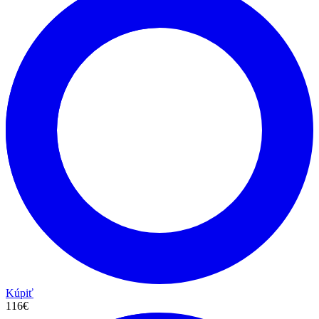
Kúpiť
116€