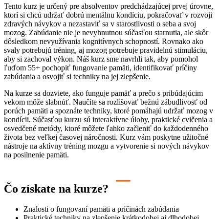
Tento kurz je určený pre absolventov predchádzajúcej prvej úrovne,
ktorí si chcú udržať dobrú mentálnu kondíciu, pokračovať v rozvoji
zdravých návykov a nezastaviť sa v starostlivosti o seba a svoj
mozog. Zabúdanie nie je nevyhnutnou súčasťou starnutia, ale skôr
dôsledkom nevyužívania kognitívnych schopností. Rovnako ako
svaly potrebujú tréning, aj mozog potrebuje pravidelnú stimuláciu,
aby si zachoval výkon. Náš kurz sme navrhli tak, aby pomohol
ľuďom 55+ pochopiť fungovanie pamäti, identifikovať príčiny
zabúdania a osvojiť si techniky na jej zlepšenie.
Na kurze sa dozviete, ako funguje pamäť a prečo s pribúdajúcim
vekom môže slabnúť. Naučíte sa rozlišovať bežnú zábudlivosť od
porúch pamäti a spoznáte techniky, ktoré pomáhajú udržať mozog v
kondícii. Súčasťou kurzu sú interaktívne úlohy, praktické cvičenia a
osvedčené metódy, ktoré môžete ľahko začleniť do každodenného
života bez veľkej časovej náročnosti. Kurz vám poskytne užitočné
nástroje na aktívny tréning mozgu a vytvorenie si nových návykov
na posilnenie pamäti.
Čo získate na kurze?
Znalosti o fungovaní pamäti a príčinách zabúdania
Praktické techniky na zlepšenie krátkodobej aj dlhodobej