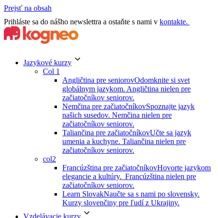
Prejsť na obsah
Prihláste sa do nášho newslettra a ostaňte s nami v
kontakte.
Jazykové kurzy
Col 1
Angličtina pre seniorov
Odomknite si svet
globálnym jazykom. Angličtina nielen pre
začiatočníkov seniorov.
Nemčina pre začiatočníkov
Spoznajte jazyk
našich susedov. Nemčina nielen pre
začiatočníkov seniorov.
Taliančina pre začiatočníkov
Učte sa jazyk
umenia a kuchyne. Taliančina nielen pre
začiatočníkov seniorov.
col2
Francúzština pre začiatočníkov
Hovorte jazykom
elegancie a kultúry. Francúzština nielen pre
začiatočníkov seniorov.
Learn Slovak
Naučte sa s nami po slovensky.
Kurzy slovenčiny pre ľudí z Ukrajiny.
Vzdelávacie kurzy