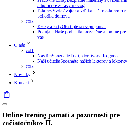
Pracovné zošity
Bezplatné materiály s cvičeniami
a tipmi pre zdravý mozog
E-kurzy
Vzdelávajte sa vďaka našim e-kurzom z
pohodlia domova.
col2
Kvízy a testy
Otestujte si svoju pamäť
Podujatia
Naše podujatia prezenčne aj online pre
vás
O nás
col1
Náš tím
Spoznajte ľudí, ktorí tvoria Kogneo
Naši učitelia
Spoznajte našich lektorov a lektorky
col2
Novinky
Kontakt
Online tréning pamäti a pozornosti pre
začiatočníkov II.