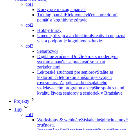
col1
Kurzy pre mozog a pamäť
Tréning pamäti
Efektívne cvičenia pre dobrú
pamäť a kognitívne zdravie
col2
Hobby kurzy
Umenie, dizajn a architektúra
Kreativita nepozná
vek a podporuje kognitívne zdravie.
col3
Sebarozvoj
Digitálne zručnosti
Udržte krok s moderným
svetom a naučte sa pracovať so smart
zariadeniami.
Lektorské zručnosti pre seniorov
Staňte sa
lektorom či lektorkou a inšpirujte svojich
rovesníkov. Zapojte sa do bezplatného
vzdelávacieho programu a zlepšite spolu s nami
kvalitu života seniorov a senioriek v Bratislave.
Projekty
Tipy
col1
Workshopy & webináre
Získajte inšpiráciu a nové
zručnosti.