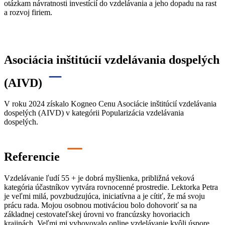
otázkam návratnosti investícií do vzdelávania a jeho dopadu na rast
a rozvoj firiem.
Asociácia inštitúcií vzdelávania dospelých
(AIVD)
V roku 2024
získalo
Kogneo
Cenu Asociácie inštitúcií vzdelávania
dospelých (AIVD) v kategórii Popularizácia vzdelávania
dospelých
.
Referencie
Vzdelávanie ľudí 55 + je dobrá myšlienka, približná veková
kategória účastníkov vytvára rovnocenné prostredie. Lektorka Petra
je veľmi milá, povzbudzujúca, iniciatívna a je cítiť, že má svoju
prácu rada. Mojou osobnou motiváciou bolo dohovoriť sa na
základnej cestovateľskej úrovni vo francúzsky hovoriacich
krajinách. Veľmi mi vyhovovalo online vzdelávanie kvôli úspore