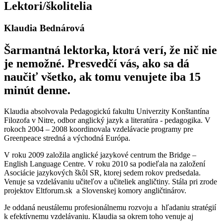
Lektori/školitelia
Klaudia Bednárová
Šarmantná lektorka, ktorá verí, že nič nie
je nemožné. Presvedčí vás, ako sa dá
naučiť všetko, ak tomu venujete iba 15
minút denne.
Klaudia
absolvovala Pedagogickú fakultu Univerzity Konštantína
Filozofa v Nitre, odbor anglický jazyk a literatúra - pedagogika. V
rokoch 2004 – 2008 koordinovala vzdelávacie programy pre
Greenpeace stredná a východná Európa.
V roku 2009 založila anglické jazykové centrum the Bridge –
English Language Centre. V roku 2010 sa podieľala na založení
Asociácie jazykových škôl SR, ktorej sedem rokov predsedala.
Venuje sa vzdelávaniu učiteľov a učiteliek angličtiny. Stála pri zrode
projektov Eltforum.sk a Slovenskej komory angličtinárov.
Je oddaná neustálemu profesionálnemu rozvoju
a hľadaniu stratégií
k efektívnemu vzdelávaniu.
Klaudia sa okrem toho venuje aj