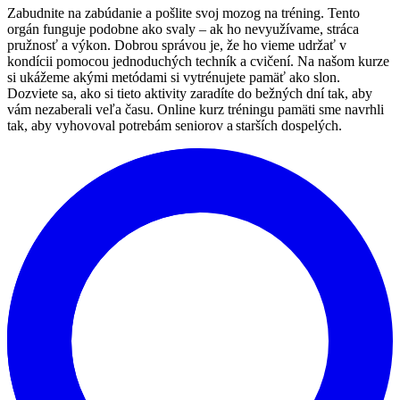
Zabudnite
na
zabúdanie
a
pošlite
svoj
mozog
na
tréning
.
Tento
orgán
funguje
podobne
ako
svaly
–
ak
ho
nevyužívame
,
stráca
pružnosť
a
výkon
.
Dobrou
správou
je,
že
ho
vieme
udržať
v
kondícii
pomocou
jednoduchých
techník
a
cvičení
.
Na
našom
kurze
si
u
kážeme
akými
m
e
tódami
si
vytrénujete
pamäť
ako
slon
.
Dozviete
sa
,
ako
si
tieto
aktivity
zaradíte
do
bežných
dní
tak
, aby
vám
nezaberali
veľa
času
. Online
kurz
tréningu pamäti
sme navrhli
tak
, aby vyhovoval potrebám
seniorov a starších dospelých.