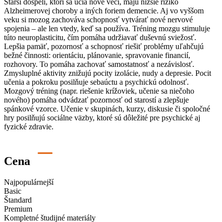
S
tarší dospelí, ktorí sa učia nové veci, majú
nižšie riziko
Alzheimerovej
choroby
a iných foriem demencie.
Aj v
o vyššom
veku
si mozog
zachováva schopnosť vytvárať nové nervové
spojenia
– ale len vtedy, keď sa používa
.
Tréning mozgu stimuluje
túto
neuroplasticitu
, čím pomáha udržiavať duševnú sviežosť.
Lepšia pamäť, pozornosť a schopnosť riešiť problémy uľahčujú
bežné činnosti: orientáciu, plánovanie, spravovanie financií,
rozhovory.
To pomáha zachovať
samostatnosť a nezávislosť
.
Zmysluplné aktivity znižujú pocity izolácie, nudy a depresie.
Pocit
učenia a pokroku posilňuje
sebaúctu a psychickú odolnosť
.
Mozgový tréning (napr. riešenie krížoviek, učenie sa niečoho
nového) pomáha odvádzať pozornosť od starostí a zlepšuje
spánkové vzorce
.
Učenie v skupinách, kurzy, diskusie či spoločné
hry posilňujú
sociálne väzby
, ktoré sú dôležité pre psychické aj
fyzické zdravie.
Cena
Najpopulárnejší
Basic
Štandard
Premium
Kompletné študijné materiály