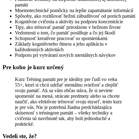
pamäti
Mnemotechnické pomôcky na lepšie zapamätanie informácií
Spôsoby, ako rozlišovať bežnú zábudlivosť od porúch pamäti
Kognitívne cvičenia a aktivity na podporu koncentrácie
Tipy, ako trénovať pamäť prirodzene v bežnom živote
Vedomosti o tom, čo pamäť posilňuje a čo jej škodí
Schopnosť kreatívne pracovať so spomienkami
Základy kognitívneho fitness a jeho aplikáciu v
každodenných aktivitách
Podporu pri vytváraní nových mentálnych návykov
Pre koho je kurz určený
Kurz Tréning pamäti pre je ideálny pre ľudí vo veku
55+, ktorí si chcú udržať mentálnu sviežosť a zlepšiť
svoju pamäť. Ak sa vám občas stáva, že si neviete
spomenúť na mená, strácate predmety alebo sa chcete
naučiť, ako efektívne trénovať svoju myseľ, tento kurz
je pre vás. Nie je potrebná žiadna predchádzajúca
skúsenosť s tréningom pamäti – všetky techniky a
cvičenia sú navrhnuté tak, aby boli jednoduché a
praktické.
Vedeli ste, že?