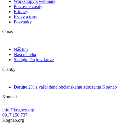
Workshopy a webináre
Pracovné zošity
E-kurzy
Kvízy a testy
Pozvánky
O nás
Náš tím
Naši učitelia
Sledujte, čo je v kurze
Články
Darujte 2% z vašej dane občianskemu združeniu Kogneo
Kontakt
info@kogneo.org
0917 150 737
Kogneo.org