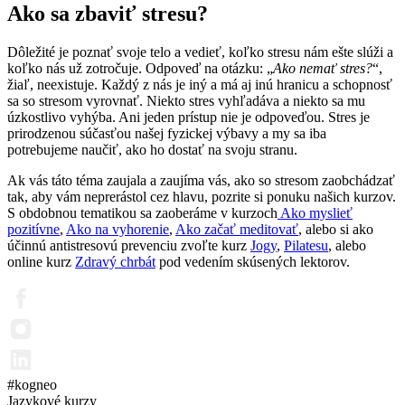
Ako sa zbaviť stresu?
Dôležité je poznať svoje telo a vedieť, koľko stresu nám ešte slúži a
koľko nás už zotročuje. Odpoveď na otázku: „
Ako nemať stres?
“,
žiaľ, neexistuje. Každý z nás je iný a má aj inú hranicu a schopnosť
sa so stresom vyrovnať. Niekto stres vyhľadáva a niekto sa mu
úzkostlivo vyhýba. Ani jeden prístup nie je odpoveďou. Stres je
prirodzenou súčasťou našej fyzickej výbavy a my sa iba
potrebujeme naučiť, ako ho dostať na svoju stranu.
Ak vás táto téma zaujala a zaujíma vás, ako so stresom zaobchádzať
tak, aby vám neprerástol cez hlavu, pozrite si ponuku našich kurzov.
S obdobnou tematikou sa zaoberáme v kurzoch
Ako myslieť
pozitívne
,
Ako na vyhorenie
,
Ako začať meditovať
, alebo si ako
účinnú antistresovú prevenciu zvoľte kurz
Jogy
,
Pilatesu
, alebo
online kurz
Zdravý chrbát
pod vedením skúsených lektorov.
#kogneo
Jazykové kurzy