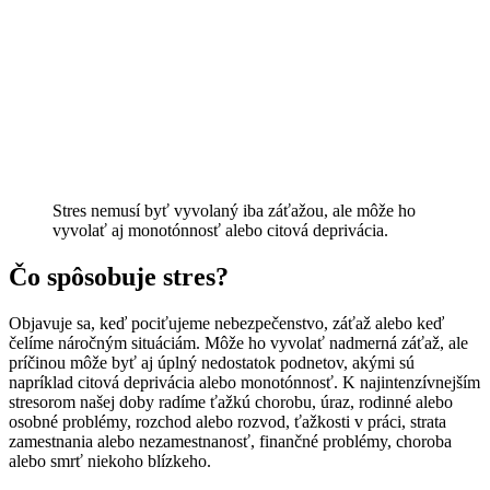
Stres nemusí byť vyvolaný iba záťažou, ale môže ho
vyvolať aj monotónnosť alebo citová deprivácia.
Čo spôsobuje stres?
Objavuje sa, keď pociťujeme nebezpečenstvo, záťaž alebo keď
čelíme náročným situáciám. Môže ho vyvolať nadmerná záťaž, ale
príčinou môže byť aj úplný nedostatok podnetov, akými sú
napríklad citová deprivácia alebo monotónnosť. K najintenzívnejším
stresorom našej doby radíme ťažkú chorobu, úraz, rodinné alebo
osobné problémy, rozchod alebo rozvod, ťažkosti v práci, strata
zamestnania alebo nezamestnanosť, finančné problémy, choroba
alebo smrť niekoho blízkeho.