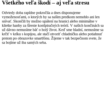
Všetkého veľa škodí –
aj veľa stresu
Odvtedy doba rapídne pokročila a dnes disponujeme
vymoženosťami, o ktorých by sa našim predkom nemohlo ani len
snívať. Skončili by možno upálení na hranici alebo minimálne v
klietke hanby za šírenie konšpiračných teórií. V našich končinách sa
už dávno nemusíme báť o holý život. Keď sme hladní, nemusíme sa
krčiť v kríku s kopijou, ale stačí otvoriť chladničku alebo potiahnuť
prstom po obrazovke smartfónu. Žijeme v tak bezpečnom svete, že
sa bojíme už iba samých seba.