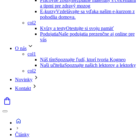
Pracovné zošity
Bezplatné materiály s cvičeniami
a tipmi pre zdravý mozog
E-kurzy
Vzdelávajte sa vďaka našim e-kurzom z
pohodlia domova.
col2
Kvízy a testy
Otestujte si svoju pamäť
Podujatia
Naše podujatia prezenčne aj online pre
vás
O nás
col1
Náš tím
Spoznajte ľudí, ktorí tvoria Kogneo
Naši učitelia
Spoznajte našich lektorov a lektorky
col2
Novinky
Kontakt
Články