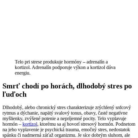
Telo pri strese produkuje hormóny
–
adrenalín a
kortizol. Adrenalín podporuje výkon a kortizol dáva
energiu.
Smrť chodí po horách, dlhodobý stres po
ľuďoch
Dlhodobý, alebo chronický stres charakterizuje zrýchlený srdcový
rytmus a dýchanie, napätý svalový tonus, obavy, časté negatívne
myšlienky, zvýšené potenie a nepríjemné pocity. Telo vyplavuje
hormón –
kortizol
, ktorému sa aj hovorí stresový hormón. Podnetom
na jeho vyplavenie je psychická trauma, emočný stres, nedostatok
spánku či nadmerná záťaž organizmu. Je síce dobrým sluhom, ale