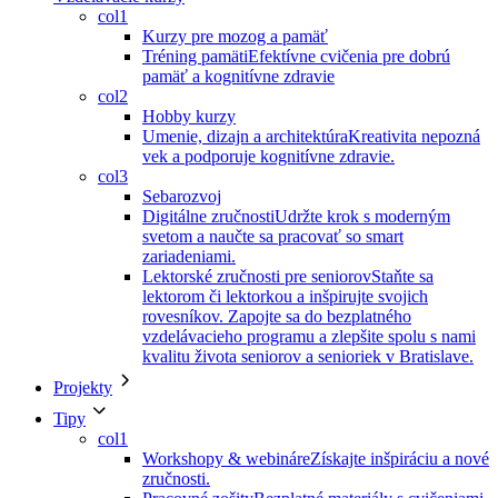
col1
Kurzy pre mozog a pamäť
Tréning pamäti
Efektívne cvičenia pre dobrú
pamäť a kognitívne zdravie
col2
Hobby kurzy
Umenie, dizajn a architektúra
Kreativita nepozná
vek a podporuje kognitívne zdravie.
col3
Sebarozvoj
Digitálne zručnosti
Udržte krok s moderným
svetom a naučte sa pracovať so smart
zariadeniami.
Lektorské zručnosti pre seniorov
Staňte sa
lektorom či lektorkou a inšpirujte svojich
rovesníkov. Zapojte sa do bezplatného
vzdelávacieho programu a zlepšite spolu s nami
kvalitu života seniorov a senioriek v Bratislave.
Projekty
Tipy
col1
Workshopy & webináre
Získajte inšpiráciu a nové
zručnosti.