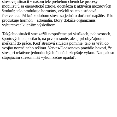
stresovej situácii v našom tele prebehnú chemické procesy –
mobilizujú sa energetické zdroje, dochádza k aktivácii mozgových
štruktúr, telo produkuje hormóny, zrýchli sa tep a srdcová
frekvencia. Pri krátkodobom strese sa jedná o dočasné napätie. Telo
produkuje hormón – adrenalín, ktorý dokáže organizmus
vyburcovať k lepším výsledkom.
Takýchto situácií sme zažili nespočetne pri skúškach, pohovoroch,
športových udalostiach, na prvom rande, ale aj pri obyčajnom
meškaní do práce. Keď stresová situácia pominie, telo sa vráti do
svojho normálneho režimu. Yerkes-Dodsonovo pravidlo hovorí, že
stres pri relatívne jednoduchých úlohách zlepšuje výkon. Naopak so
stúpajúcim stresom náš výkon začne upadať.