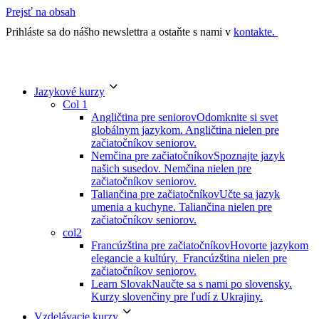
Prejsť na obsah
Prihláste sa do nášho newslettra a ostaňte s nami v
kontakte.
Jazykové kurzy
Col 1
Angličtina pre seniorov
Odomknite si svet
globálnym jazykom. Angličtina nielen pre
začiatočníkov seniorov.
Nemčina pre začiatočníkov
Spoznajte jazyk
našich susedov. Nemčina nielen pre
začiatočníkov seniorov.
Taliančina pre začiatočníkov
Učte sa jazyk
umenia a kuchyne. Taliančina nielen pre
začiatočníkov seniorov.
col2
Francúzština pre začiatočníkov
Hovorte jazykom
elegancie a kultúry. Francúzština nielen pre
začiatočníkov seniorov.
Learn Slovak
Naučte sa s nami po slovensky.
Kurzy slovenčiny pre ľudí z Ukrajiny.
Vzdelávacie kurzy