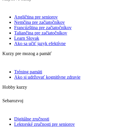
Angličtina pre seniorov
Nemčina pre začiatočníkov
Francúzština pre začiatočníkov
Taliančina pre začiatočníkov
Learn Slovak
Ako sa učiť jazyk efektívne
Kurzy pre mozog a pamäť
Tréning pamäti
Ako si udržovať kognitívne zdravie
Hobby kurzy
Sebarozvoj
Digitálne zručnosti
Lektorské zručnosti pre seniorov