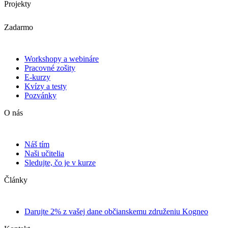
Projekty
Zadarmo
Workshopy a webináre
Pracovné zošity
E-kurzy
Kvízy a testy
Pozvánky
O nás
Náš tím
Naši učitelia
Sledujte, čo je v kurze
Články
Darujte 2% z vašej dane občianskemu združeniu Kogneo