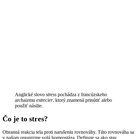
Anglické slovo
stress
pochádza z francúzskeho
archaizmu
estrecier
, ktorý znamená prinútiť alebo
použiť násilie.
Čo je to stres?
Obranná reakcia tela proti narušeniu rovnováhy. Táto rovnováha sa
v našom organizme volá homeostáza. Definuje sa ako stav