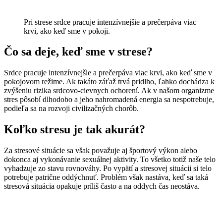
Pri strese srdce pracuje intenzívnejšie a prečerpáva viac
krvi, ako keď sme v pokoji.
Čo sa deje, keď sme v strese?
Srdce pracuje intenzívnejšie a prečerpáva viac krvi, ako keď sme v
pokojovom režime. Ak takáto záťaž trvá pridlho, ľahko dochádza k
zvýšeniu rizika srdcovo-cievnych ochorení. Ak v našom organizme
stres pôsobí dlhodobo a jeho nahromadená energia sa nespotrebuje,
podieľa sa na rozvoji civilizačných chorôb.
Koľko stresu je tak akurát?
Za stresové situácie sa však považuje aj športový výkon alebo
dokonca aj vykonávanie sexuálnej aktivity. To všetko totiž naše telo
vyhadzuje zo stavu rovnováhy. Po vypätí a stresovej situácii si telo
potrebuje patrične oddýchnuť. Problém však nastáva, keď sa taká
stresová situácia opakuje príliš často a na oddych čas neostáva.