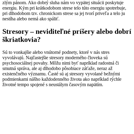
zlým pánom. Ako dobrý sluha nám vo vypätej situácii poskytuje
energiu. Kým pri krátkodobom strese telo túto energiu spotrebuje,
pri dlhodobom tzv. chronickom strese sa jej tvorí priveľa a telo ju
nestíha alebo nemá ako spáliť.
Stresory – neviditeľné príšery alebo dobrí
škriatkovia?
Sú to vonkajšie alebo vnútorné podnety, ktoré v nás stres
vyvolávajú. Najčastejšie stresory moderného človeka sú
psychosociálnej povahy. Môžu nimi byť napríklad radostná či
smutná správa, ale aj dlhodobo pôsobiace záťaže, neraz až
existenčného významu. Časté sú aj stresory vyvolané bežnými
podmienkami nášho každodenného života ako napríklad rýchle
životné tempo spojené s neustálym časovým napätím.