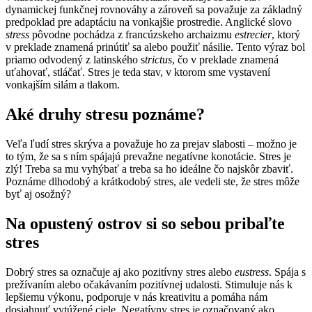
dynamickej funkčnej rovnováhy a zároveň sa považuje za základný
predpoklad pre adaptáciu na vonkajšie prostredie. Anglické slovo
stress
pôvodne pochádza z francúzskeho archaizmu
estrecier
, ktorý
v preklade znamená prinútiť sa alebo použiť násilie. Tento výraz bol
priamo odvodený z latinského s
trictus
, čo v preklade znamená
uťahovať, stláčať. Stres je teda stav, v ktorom sme vystavení
vonkajším silám a tlakom.
Aké druhy stresu poznáme?
Veľa ľudí stres skrýva a považuje ho za prejav slabosti – možno je
to tým, že sa s ním spájajú prevažne negatívne konotácie. Stres je
zlý! Treba sa mu vyhýbať a treba sa ho ideálne čo najskôr zbaviť.
Poznáme dlhodobý a krátkodobý stres, ale vedeli ste, že stres môže
byť aj osožný?
Na opustený ostrov si so sebou pribaľte
stres
Dobrý stres sa označuje aj ako pozitívny stres alebo
eustress
. Spája s
prežívaním alebo očakávaním pozitívnej udalosti. Stimuluje nás k
lepšiemu výkonu, podporuje v nás kreativitu a pomáha nám
dosiahnuť vytúžené ciele. Negatívny stres je označovaný ako