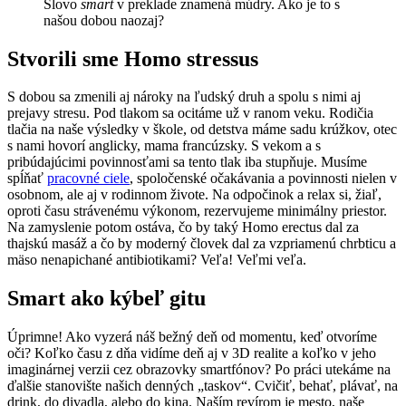
Slovo
smart
v preklade znamená múdry. Ako je to s
našou dobou naozaj?
Stvorili sme Homo stressus
S dobou sa zmenili aj nároky na ľudský druh a spolu s nimi aj
prejavy stresu. Pod tlakom sa ocitáme už v ranom veku. Rodičia
tlačia na naše výsledky v škole, od detstva máme sadu krúžkov, otec
s nami hovorí anglicky, mama francúzsky. S vekom a s
pribúdajúcimi povinnosťami sa tento tlak iba stupňuje. Musíme
spĺňať
pracovné ciele
, spoločenské očakávania a povinnosti nielen v
osobnom, ale aj v rodinnom živote. Na odpočinok a relax si, žiaľ,
oproti času strávenému výkonom, rezervujeme minimálny priestor.
Na zamyslenie potom ostáva, čo by taký Homo erectus dal za
thajskú masáž a čo by moderný človek dal za vzpriamenú chrbticu a
mäso nenapichané antibiotikami? Veľa! Veľmi veľa.
Smart ako kýbeľ gitu
Úprimne! Ako vyzerá náš bežný deň od momentu, keď otvoríme
oči? Koľko času z dňa vidíme deň aj v 3D realite a koľko v jeho
imaginárnej verzii cez obrazovky smartfónov? Po práci utekáme na
ďalšie stanovište našich denných „taskov“. Cvičiť, behať, plávať, na
drink, do divadla, alebo do kina. Naším revírom je mesto, naše