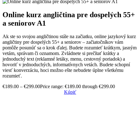
Online kurz angličtina pre dospelých 55+
a seniorov A1
Ak ste so svojou angličtinou stále na začiatku, online jazykový kurz
angličtiny pre dospelých 55+ a seniorov – začiatočníkov vám
pomôže posunúť sa o krok ďalej. Budete rozumieť krátkym, jasným
vetám, správam či oznamom. Zvládnete si prečítať krátky a
jednoduchý text (reklamné letáky, menu, cestovný poriadok) a
hovoriť v jednoduchých, informatívnych vetách. Budete schopní
viesť konverzáciu, hoci možno ešte nebudete úplne všetkému
rozumieť.
€
189.00
–
€
299.00
Price range: €189.00 through €299.00
Kúpiť