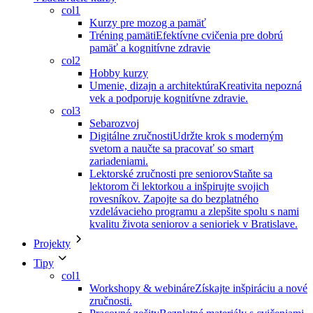
col1
Kurzy pre mozog a pamäť
Tréning pamäti
Efektívne cvičenia pre dobrú
pamäť a kognitívne zdravie
col2
Hobby kurzy
Umenie, dizajn a architektúra
Kreativita nepozná
vek a podporuje kognitívne zdravie.
col3
Sebarozvoj
Digitálne zručnosti
Udržte krok s moderným
svetom a naučte sa pracovať so smart
zariadeniami.
Lektorské zručnosti pre seniorov
Staňte sa
lektorom či lektorkou a inšpirujte svojich
rovesníkov. Zapojte sa do bezplatného
vzdelávacieho programu a zlepšite spolu s nami
kvalitu života seniorov a senioriek v Bratislave.
Projekty
Tipy
col1
Workshopy & webináre
Získajte inšpiráciu a nové
zručnosti.