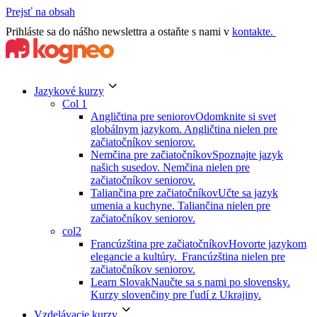
Prejsť na obsah
Prihláste sa do nášho newslettra a ostaňte s nami v
kontakte.
Jazykové kurzy
Col 1
Angličtina pre seniorov
Odomknite si svet
globálnym jazykom. Angličtina nielen pre
začiatočníkov seniorov.
Nemčina pre začiatočníkov
Spoznajte jazyk
našich susedov. Nemčina nielen pre
začiatočníkov seniorov.
Taliančina pre začiatočníkov
Učte sa jazyk
umenia a kuchyne. Taliančina nielen pre
začiatočníkov seniorov.
col2
Francúzština pre začiatočníkov
Hovorte jazykom
elegancie a kultúry. Francúzština nielen pre
začiatočníkov seniorov.
Learn Slovak
Naučte sa s nami po slovensky.
Kurzy slovenčiny pre ľudí z Ukrajiny.
Vzdelávacie kurzy