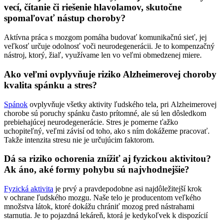
vecí, čítanie či riešenie hlavolamov, skutočne
spomaľovať nástup choroby?
Aktívna práca s mozgom pomáha budovať komunikačnú sieť, jej
veľkosť určuje odolnosť voči neurodegenerácii. Je to kompenzačný
nástroj, ktorý, žiaľ, využívame len vo veľmi obmedzenej miere.
Ako veľmi ovplyvňuje riziko Alzheimerovej choroby
kvalita spánku a stres?
Spánok
ovplyvňuje všetky aktivity ľudského tela, pri Alzheimerovej
chorobe sú poruchy spánku často prítomné, ale sú len dôsledkom
prebiehajúcej neurodegenerácie. Stres je pomerne ťažko
uchopiteľný, veľmi závisí od toho, ako s ním dokážeme pracovať.
Takže intenzita stresu nie je určujúcim faktorom.
Dá sa riziko ochorenia znížiť aj fyzickou aktivitou?
Ak áno, aké formy pohybu sú najvhodnejšie?
Fyzická aktivita
je prvý a pravdepodobne asi najdôležitejší krok
v ochrane ľudského mozgu. Naše telo je producentom veľkého
množstva látok, ktoré dokážu chrániť mozog pred nástrahami
starnutia. Je to pojazdná lekáreň, ktorá je kedykoľvek k dispozícií