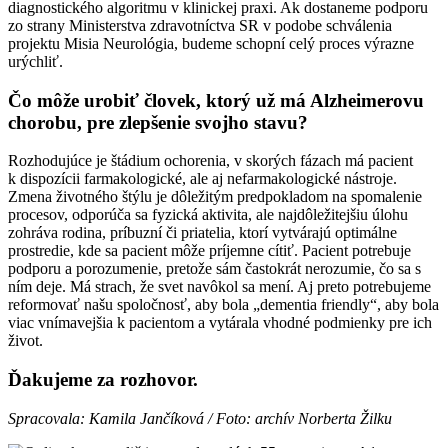
diagnostického algoritmu v klinickej praxi. Ak dostaneme podporu
zo strany Ministerstva zdravotníctva SR v podobe schválenia
projektu Misia Neurológia, budeme schopní celý proces výrazne
urýchliť.
Čo môže urobiť človek, ktorý už má Alzheimerovu
chorobu, pre zlepšenie svojho stavu?
Rozhodujúce je štádium ochorenia, v skorých fázach má pacient
k dispozícii farmakologické, ale aj nefarmakologické nástroje.
Zmena životného štýlu je dôležitým predpokladom na spomalenie
procesov, odporúča sa fyzická aktivita, ale najdôležitejšiu úlohu
zohráva rodina, príbuzní či priatelia, ktorí vytvárajú optimálne
prostredie, kde sa pacient môže príjemne cítiť. Pacient potrebuje
podporu a porozumenie, pretože sám častokrát nerozumie, čo sa s
ním deje. Má strach, že svet navôkol sa mení. Aj preto potrebujeme
reformovať našu spoločnosť, aby bola „dementia friendly“, aby bola
viac vnímavejšia k pacientom a vytárala vhodné podmienky pre ich
život.
Ďakujeme za rozhovor.
Spracovala: Kamila Jančíková / Foto: archív Norberta Žilku