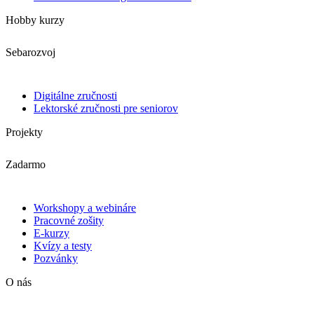
Hobby kurzy
Sebarozvoj
Digitálne zručnosti
Lektorské zručnosti pre seniorov
Projekty
Zadarmo
Workshopy a webináre
Pracovné zošity
E-kurzy
Kvízy a testy
Pozvánky
O nás