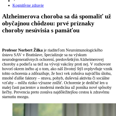
Kognitívne zdravie
Alzheimerova choroba sa dá spomaliť už
obyčajnou chôdzou: prvé príznaky
choroby nesúvisia s pamäťou
Profesor Norbert Žilka
je riaditeľom Neuroimunologického
ústavu SAV v Bratislave, špecializuje sa na výskum
neurodegeneratívnych ochorení, predovšetkým Alzheimerovej
choroby a podieľa sa tiež na vývoji vakcíny proti nej. V rozhovore
hovorí okrem iného aj o tom, ako náš životný štýl ovplyvňuje vznik
tohto ochorenia a zdôrazňuje, že hoci vek zohráva najväčšiu úlohu,
mnohé ďalšie faktory – strava, pohyb, duševná aktivita či sociálne
vzťahy – môžu riziko výrazne znížiť. Ochorenie je dedičné len u
malej časti pacientov a moderná medicína už ponúka nové spôsoby
liečby. Prevencia preto zostáva najdôležitejšou cestou k zdravému
starnutiu mozgu.