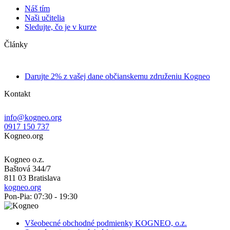
Náš tím
Naši učitelia
Sledujte, čo je v kurze
Články
Darujte 2% z vašej dane občianskemu združeniu Kogneo
Kontakt
info@kogneo.org
0917 150 737
Kogneo.org
Kogneo o.z.
Baštová 344/7
811 03 Bratislava
kogneo.org
Pon-Pia: 07:30 - 19:30
Všeobecné obchodné podmienky KOGNEO, o.z.