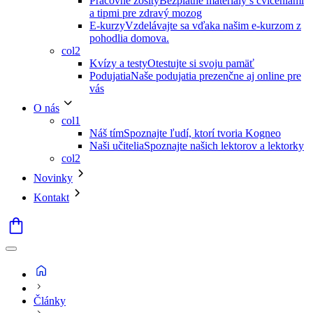
Pracovné zošity
Bezplatné materiály s cvičeniami
a tipmi pre zdravý mozog
E-kurzy
Vzdelávajte sa vďaka našim e-kurzom z
pohodlia domova.
col2
Kvízy a testy
Otestujte si svoju pamäť
Podujatia
Naše podujatia prezenčne aj online pre
vás
O nás
col1
Náš tím
Spoznajte ľudí, ktorí tvoria Kogneo
Naši učitelia
Spoznajte našich lektorov a lektorky
col2
Novinky
Kontakt
Články