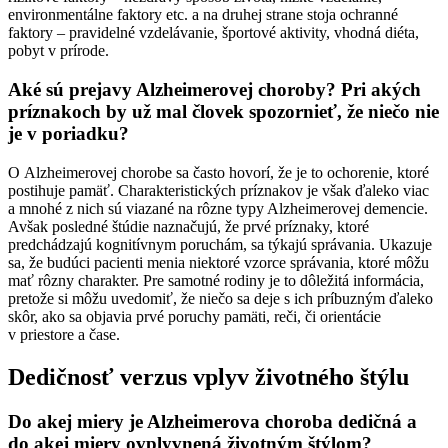
environmentálne faktory etc. a na druhej strane stoja ochranné
faktory – pravidelné vzdelávanie, športové aktivity, vhodná diéta,
pobyt v prírode.
Aké sú prejavy Alzheimerovej choroby? Pri akých
príznakoch by už mal človek spozornieť, že niečo nie
je v poriadku?
O Alzheimerovej chorobe sa často hovorí, že je to ochorenie, ktoré
postihuje pamäť. Charakteristických príznakov je však ďaleko viac
a mnohé z nich sú viazané na rôzne typy Alzheimerovej demencie.
Avšak posledné štúdie naznačujú, že prvé príznaky, ktoré
predchádzajú kognitívnym poruchám, sa týkajú správania. Ukazuje
sa, že budúci pacienti menia niektoré vzorce správania, ktoré môžu
mať rôzny charakter. Pre samotné rodiny je to dôležitá informácia,
pretože si môžu uvedomiť, že niečo sa deje s ich príbuzným ďaleko
skôr, ako sa objavia prvé poruchy pamäti, reči, či orientácie
v priestore a čase.
Dedičnosť verzus vplyv životného štýlu
Do akej miery je Alzheimerova choroba dedičná a
do akej miery ovplyvnená životným štýlom?