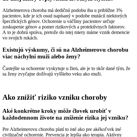
Alzheimerova choroba má dedičnú podobu iba u približne 3%
pacientov, kde je ich osud napísaný v podobe mutácií niektorých
špecifických génov. Ochorenie u väčšiny pacientov určuje
zoskupenie génov a pomer rizikových a protektívnych faktorov.
A to je dobrá správa, pretože do istej miery máme vznik demencie
vo svojich rukách.
Existujú výskumy, či sú na Alzheimerovu chorobu
viac náchylní muži alebo ženy?
Častejšie sa ochorenie vyskytuje u žien, ale je to skôr dané tým, že
sa ženy zvyčajne dožívajú vyššieho veku ako muži.
Ako znížiť riziko vzniku choroby
Aké konkrétne kroky môže človek urobiť v
každodennom živote na zníženie rizika jej vzniku?
Pre Alzheimerovu chorobu platí to isté ako pre akékoľvek iné
civilizačné ochorenie. Prevencia je lepšia ako terapia. Aktívny