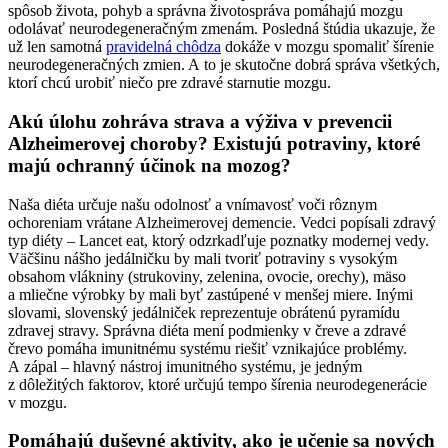
spôsob života, pohyb a správna životospráva pomáhajú mozgu
odolávať neurodegeneračným zmenám. Posledná štúdia ukazuje, že
už len samotná
pravidelná chôdza
dokáže v mozgu spomaliť šírenie
neurodegeneračných zmien. A to je skutočne dobrá správa všetkých,
ktorí chcú urobiť niečo pre zdravé starnutie mozgu.
Akú úlohu zohráva strava a výživa v prevencii
Alzheimerovej choroby? Existujú potraviny, ktoré
majú ochranný účinok na mozog?
Naša diéta určuje našu odolnosť a vnímavosť voči rôznym
ochoreniam vrátane Alzheimerovej demencie. Vedci popísali zdravý
typ diéty – Lancet eat, ktorý odzrkadľuje poznatky modernej vedy.
Väčšinu nášho jedálničku by mali tvoriť potraviny s vysokým
obsahom vlákniny (strukoviny, zelenina, ovocie, orechy), mäso
a mliečne výrobky by mali byť zastúpené v menšej miere. Inými
slovami, slovenský jedálniček reprezentuje obrátenú pyramídu
zdravej stravy. Správna diéta mení podmienky v čreve a zdravé
črevo pomáha imunitnému systému riešiť vznikajúce problémy.
A zápal – hlavný nástroj imunitného systému, je jedným
z dôležitých faktorov, ktoré určujú tempo šírenia neurodegenerácie
v mozgu.
Pomáhajú duševné aktivity, ako je učenie sa nových