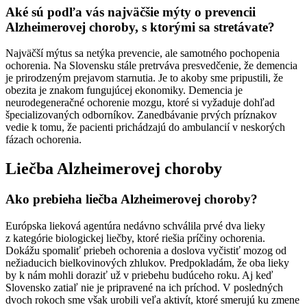
Aké sú podľa vás najväčšie mýty o prevencii
Alzheimerovej choroby, s ktorými sa stretávate?
Najväčší mýtus sa netýka prevencie, ale samotného pochopenia
ochorenia. Na Slovensku stále pretrváva presvedčenie, že demencia
je prirodzeným prejavom starnutia. Je to akoby sme pripustili, že
obezita je znakom fungujúcej ekonomiky. Demencia je
neurodegeneračné ochorenie mozgu, ktoré si vyžaduje dohľad
špecializovaných odborníkov. Zanedbávanie prvých príznakov
vedie k tomu, že pacienti prichádzajú do ambulancií v neskorých
fázach ochorenia.
Liečba Alzheimerovej choroby
Ako prebieha liečba Alzheimerovej choroby?
Európska lieková agentúra nedávno schválila prvé dva lieky
z kategórie biologickej liečby, ktoré riešia príčiny ochorenia.
Dokážu spomaliť priebeh ochorenia a doslova vyčistiť mozog od
nežiaducich bielkovinových zhlukov. Predpokladám, že oba lieky
by k nám mohli doraziť už v priebehu budúceho roku. Aj keď
Slovensko zatiaľ nie je pripravené na ich príchod. V posledných
dvoch rokoch sme však urobili veľa aktivít, ktoré smerujú ku zmene