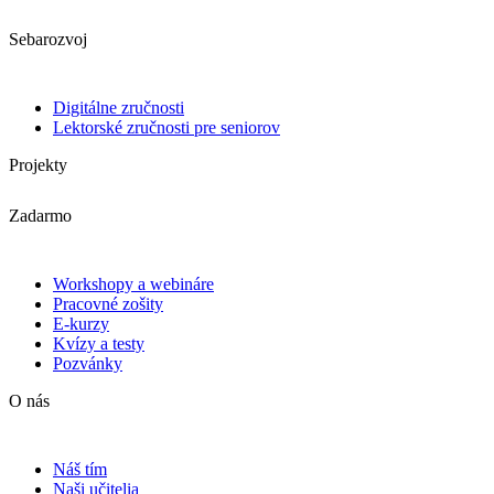
Sebarozvoj
Digitálne zručnosti
Lektorské zručnosti pre seniorov
Projekty
Zadarmo
Workshopy a webináre
Pracovné zošity
E-kurzy
Kvízy a testy
Pozvánky
O nás
Náš tím
Naši učitelia