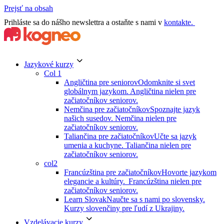
Prejsť na obsah
Prihláste sa do nášho newslettra a ostaňte s nami v
kontakte.
Jazykové kurzy
Col 1
Angličtina pre seniorov
Odomknite si svet
globálnym jazykom. Angličtina nielen pre
začiatočníkov seniorov.
Nemčina pre začiatočníkov
Spoznajte jazyk
našich susedov. Nemčina nielen pre
začiatočníkov seniorov.
Taliančina pre začiatočníkov
Učte sa jazyk
umenia a kuchyne. Taliančina nielen pre
začiatočníkov seniorov.
col2
Francúzština pre začiatočníkov
Hovorte jazykom
elegancie a kultúry. Francúzština nielen pre
začiatočníkov seniorov.
Learn Slovak
Naučte sa s nami po slovensky.
Kurzy slovenčiny pre ľudí z Ukrajiny.
Vzdelávacie kurzy