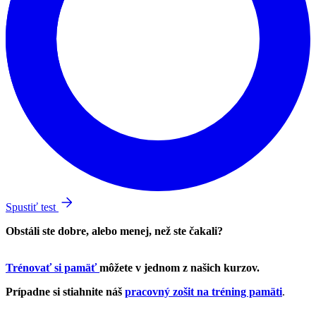
Spustiť test
Obstáli ste dobre, alebo menej, než ste čakali?
Trénovať si pamäť
môžete v jednom z našich kurzov.
Prípadne si stiahnite náš
pracovný zošit na tréning pamäti
.