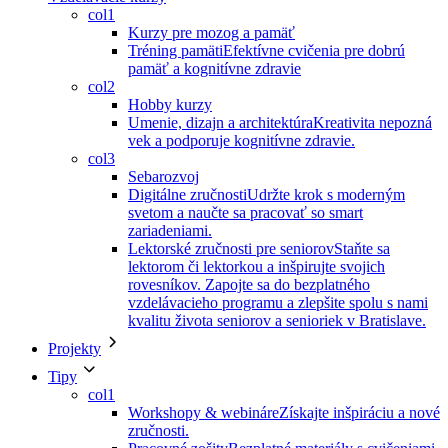
col1
Kurzy pre mozog a pamäť
Tréning pamäti
Efektívne cvičenia pre dobrú
pamäť a kognitívne zdravie
col2
Hobby kurzy
Umenie, dizajn a architektúra
Kreativita nepozná
vek a podporuje kognitívne zdravie.
col3
Sebarozvoj
Digitálne zručnosti
Udržte krok s moderným
svetom a naučte sa pracovať so smart
zariadeniami.
Lektorské zručnosti pre seniorov
Staňte sa
lektorom či lektorkou a inšpirujte svojich
rovesníkov. Zapojte sa do bezplatného
vzdelávacieho programu a zlepšite spolu s nami
kvalitu života seniorov a senioriek v Bratislave.
Projekty
Tipy
col1
Workshopy & webináre
Získajte inšpiráciu a nové
zručnosti.